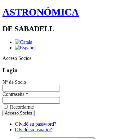
ASTRONÓMICA
DE SABADELL
Acceso Socios
Login
Nº de Socio
Contraseña *
Recordarme
Olvidó su password?
Olvidó su usuario?