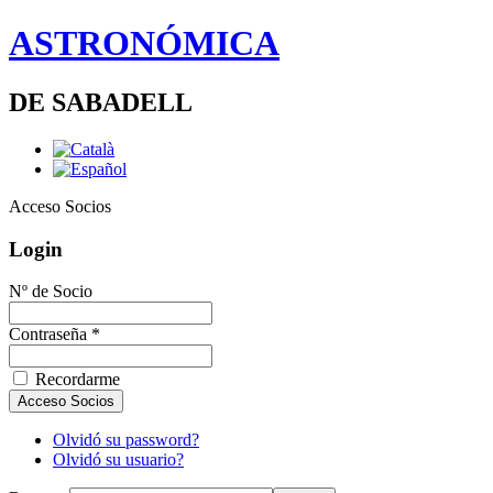
ASTRONÓMICA
DE SABADELL
Acceso Socios
Login
Nº de Socio
Contraseña *
Recordarme
Olvidó su password?
Olvidó su usuario?