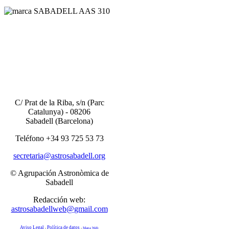
C/ Prat de la Riba, s/n
(Parc
Catalunya) -
08206
Sabadell (
Barcelona)
Teléfono +34 93 725 53 73
secretaria@astrosabadell.org
© Agrupación Astronòmica de
Sabadell
Redacción web:
astrosabadellweb@gmail.com
Aviso Legal
Política de datos
-
-
Mapa Web